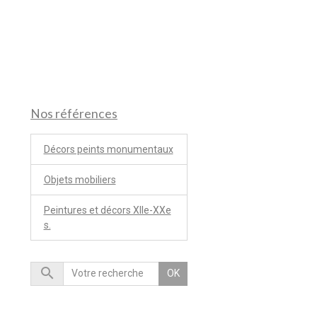
Nos références
Décors peints monumentaux
Objets mobiliers
Peintures et décors XIIe-XXe
s.
OK