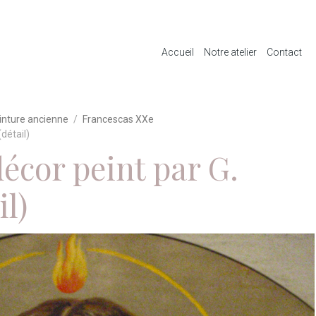
Accueil
Notre atelier
Contact
inture ancienne
Francescas XXe
détail)
écor peint par G.
il)