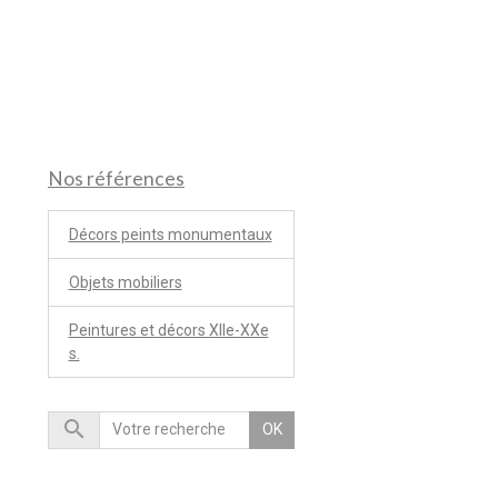
Nos références
Décors peints monumentaux
Objets mobiliers
Peintures et décors XIIe-XXe
s.
OK