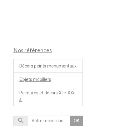
Nos références
Décors peints monumentaux
Objets mobiliers
Peintures et décors XIIe-XXe
s.
OK