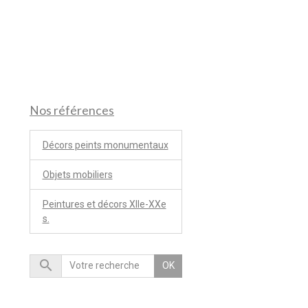
Nos références
Décors peints monumentaux
Objets mobiliers
Peintures et décors XIIe-XXe
s.
OK