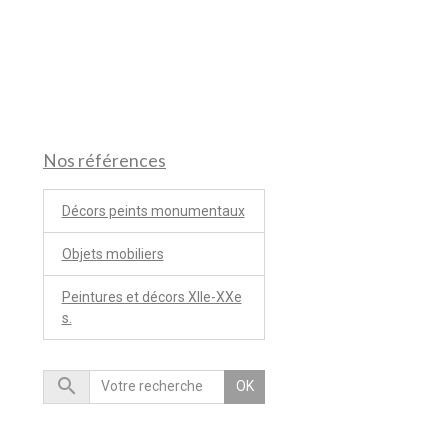
Nos références
Décors peints monumentaux
Objets mobiliers
Peintures et décors XIIe-XXe
s.
OK