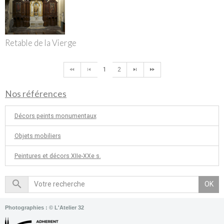
Retable de la Vierge
1
2
Nos références
Décors peints monumentaux
Objets mobiliers
Peintures et décors XIIe-XXe s.
OK
Photographies : © L'Atelier 32