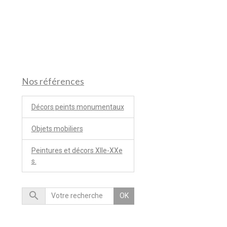
Nos références
Décors peints monumentaux
Objets mobiliers
Peintures et décors XIIe-XXe
s.
OK