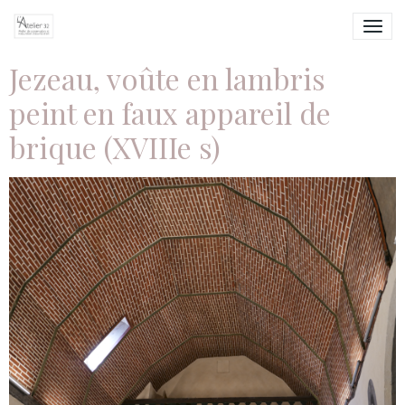
Jezeau, voûte en lambris
peint en faux appareil de
brique (XVIIIe s)