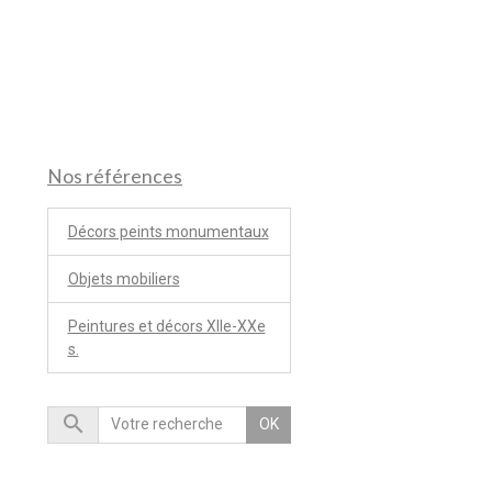
Nos références
Décors peints monumentaux
Objets mobiliers
Peintures et décors XIIe-XXe
s.
OK