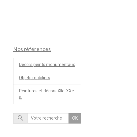
Nos références
Décors peints monumentaux
Objets mobiliers
Peintures et décors XIIe-XXe
s.
OK