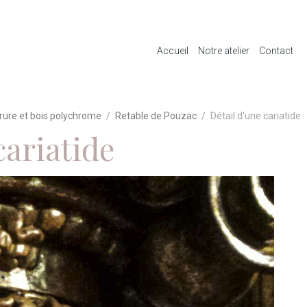
Accueil
Notre atelier
Contact
rure et bois polychrome
Retable de Pouzac
Détail d'une cariatide
cariatide